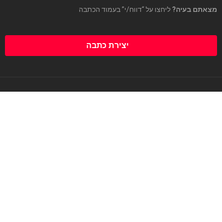
מצאתם בעיה?
ליחצו על “דווח/י” בעמוד הכתבה
יצירת כתבה