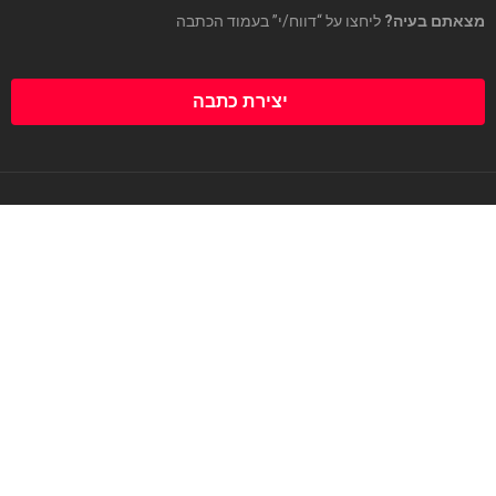
מצאתם בעיה?
ליחצו על “דווח/י” בעמוד הכתבה
יצירת כתבה