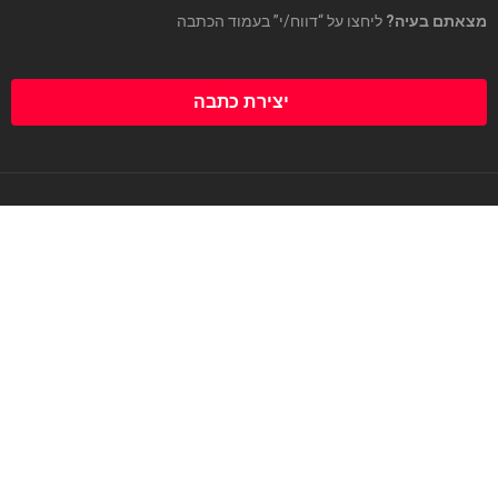
מצאתם בעיה?
ליחצו על “דווח/י” בעמוד הכתבה
יצירת כתבה