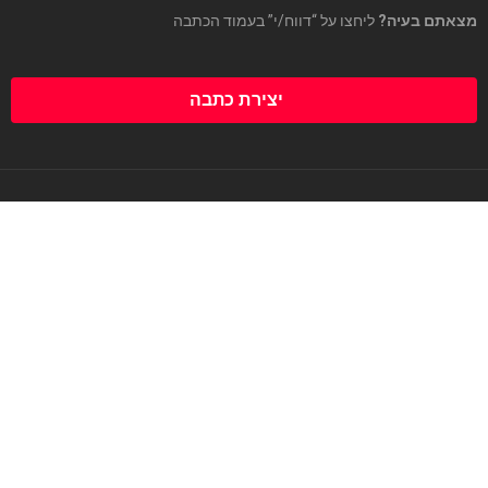
מצאתם בעיה?
ליחצו על “דווח/י” בעמוד הכתבה
יצירת כתבה