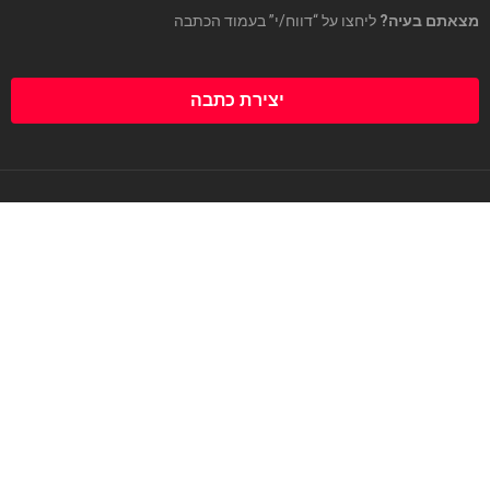
מצאתם בעיה?
ליחצו על “דווח/י” בעמוד הכתבה
יצירת כתבה