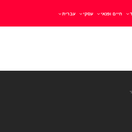
חיים ופנאי
עסקי
עברית
ר