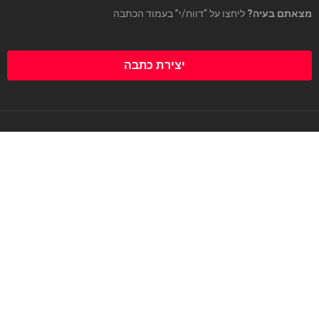
מצאתם בעיה?
ליחצו על “דווח/י” בעמוד הכתבה
יצירת כתבה