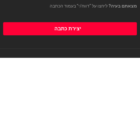
מצאתם בעיה?
ליחצו על “דווח/י” בעמוד הכתבה
יצירת כתבה