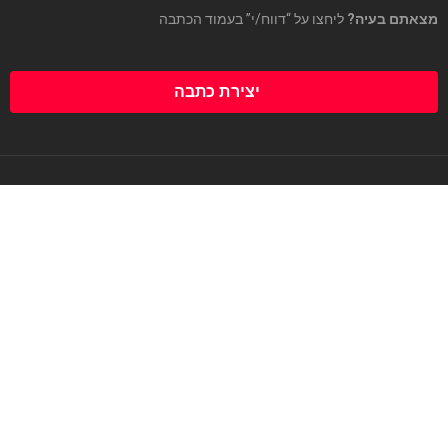
מצאתם בעיה?
ליחצו על “דווח/י” בעמוד הכתבה
יצירת כתבה