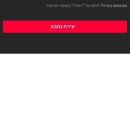
מצאתם בעיה?
ליחצו על “דווח/י” בעמוד הכתבה
יצירת כתבה