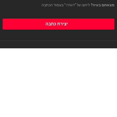
מצאתם בעיה?
ליחצו על “דווח/י” בעמוד הכתבה
יצירת כתבה