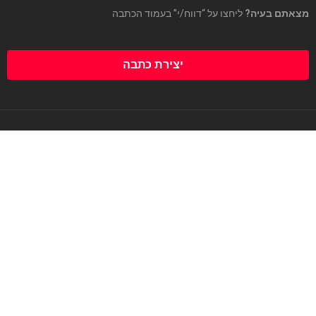
מצאתם בעיה?
ליחצו על “דווח/י” בעמוד הכתבה
יצירת כתבה