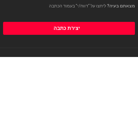
מצאתם בעיה?
ליחצו על “דווח/י” בעמוד הכתבה
יצירת כתבה