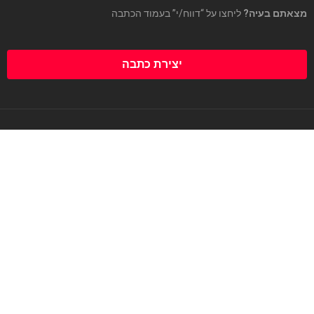
מצאתם בעיה?
ליחצו על “דווח/י” בעמוד הכתבה
יצירת כתבה