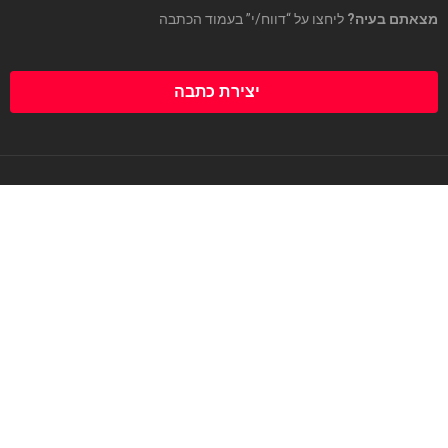
מצאתם בעיה?
ליחצו על “דווח/י” בעמוד הכתבה
יצירת כתבה