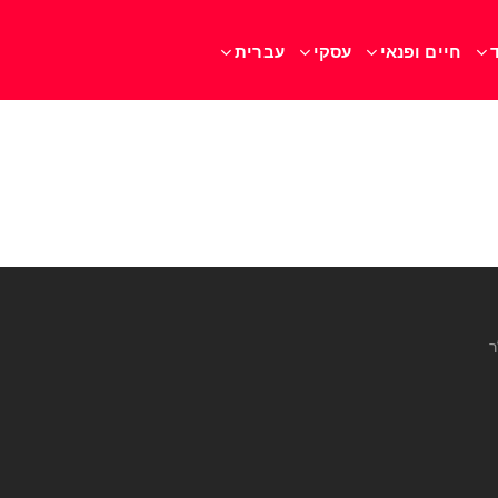
חיים ופנאי
עסקי
עברית
ר