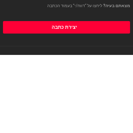
מצאתם בעיה?
ליחצו על “דווח/י” בעמוד הכתבה
יצירת כתבה