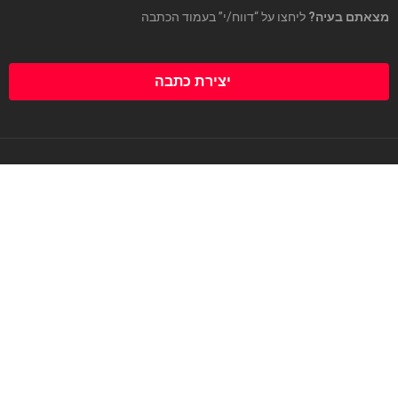
מצאתם בעיה?
ליחצו על “דווח/י” בעמוד הכתבה
יצירת כתבה