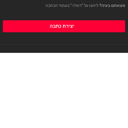
מצאתם בעיה?
ליחצו על “דווח/י” בעמוד הכתבה
יצירת כתבה