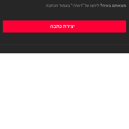
מצאתם בעיה?
ליחצו על “דווח/י” בעמוד הכתבה
יצירת כתבה