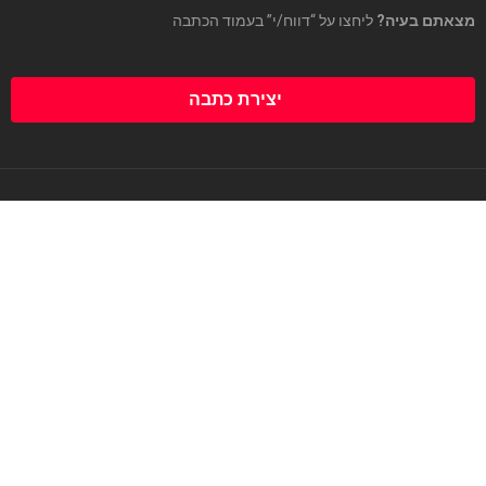
מצאתם בעיה?
ליחצו על “דווח/י” בעמוד הכתבה
יצירת כתבה