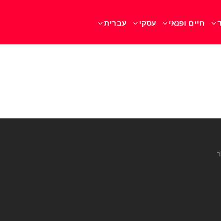
חיים ופנאי
עסקי
עברית
ר