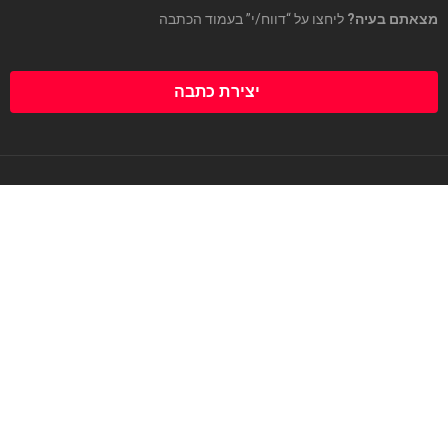
מצאתם בעיה?
ליחצו על “דווח/י” בעמוד הכתבה
יצירת כתבה