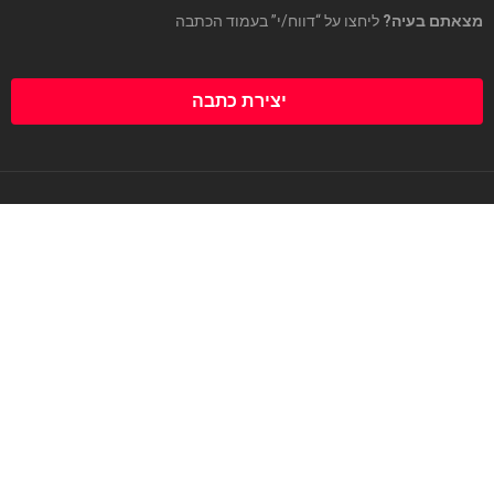
מצאתם בעיה?
ליחצו על “דווח/י” בעמוד הכתבה
יצירת כתבה