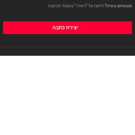
מצאתם בעיה?
ליחצו על “דווח/י” בעמוד הכתבה
יצירת כתבה