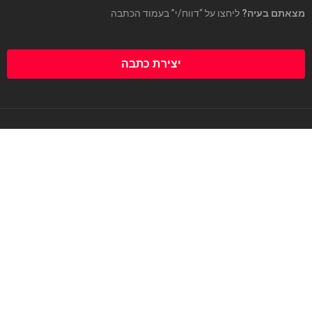
מצאתם בעיה?
ליחצו על “דווח/י” בעמוד הכתבה
יצירת כתבה