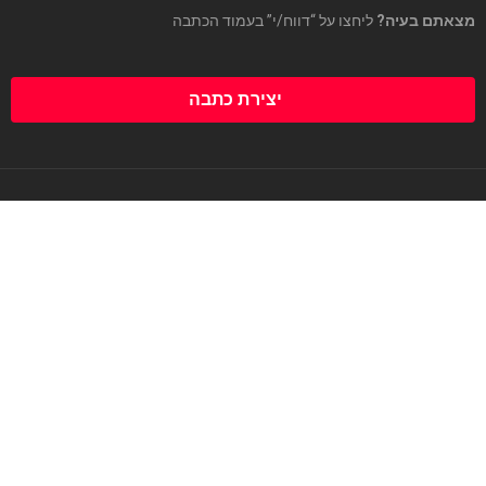
מצאתם בעיה?
ליחצו על “דווח/י” בעמוד הכתבה
יצירת כתבה