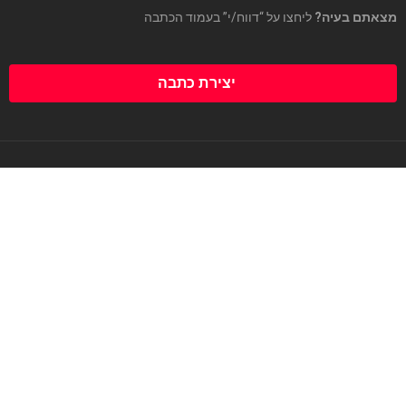
מצאתם בעיה?
ליחצו על “דווח/י” בעמוד הכתבה
יצירת כתבה