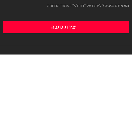
מצאתם בעיה?
ליחצו על “דווח/י” בעמוד הכתבה
יצירת כתבה