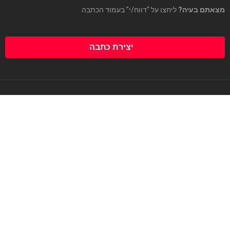
מצאתם בעיה?
ליחצו על “דווח/י” בעמוד הכתבה
יצירת כתבה