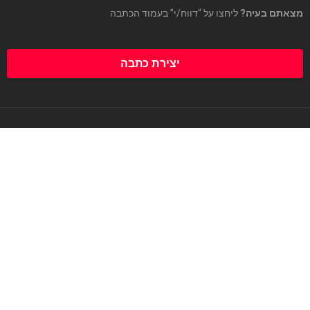
מצאתם בעיה?
ליחצו על “דווח/י” בעמוד הכתבה
יצירת כתבה