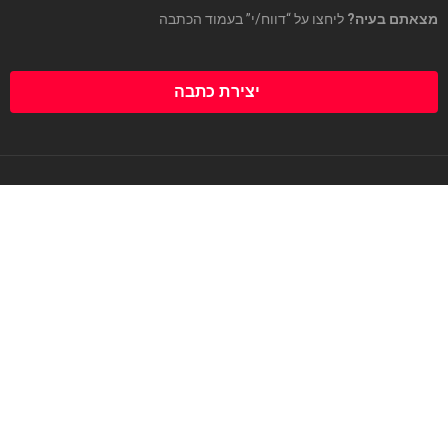
מצאתם בעיה?
ליחצו על “דווח/י” בעמוד הכתבה
יצירת כתבה