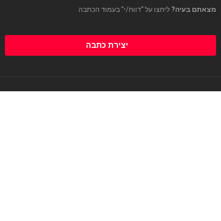
מצאתם בעיה?
ליחצו על “דווח/י” בעמוד הכתבה
יצירת כתבה