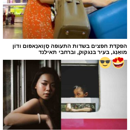
הפקדת חפצים בשדות התעופה סֻוׇואנַאפּוּם ודוֹן
מוּאַנְג, בעיר בנגקוק, וברחבי תאילנד