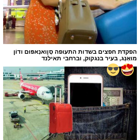
הפקדת חפצים בשדות התעופה סֻוׇואנַאפּוּם ודוֹן
מוּאַנְג, בעיר בנגקוק, וברחבי תאילנד