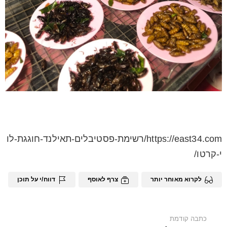
https://east34.com/רשימת-פסטיבלים-תאילנד-חוגגת-לו
י-קרטו/
לקרוא מאוחר יותר
צרף לאוסף
דווח/י על תוכן
See
כתבה קודמת