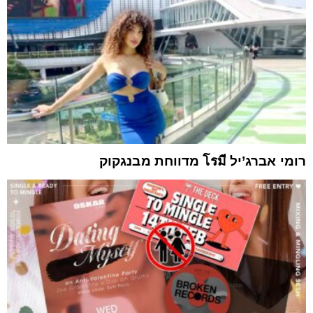
רומי אברג’יל โรมี מדווחת מבנגקוק