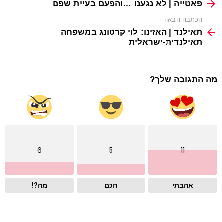
more
פאטייה | לא נגענו …והפעם בעיית שפם
הכתבה הבאה
תאילנד | האזינו: לוי קרטונג במשפחה
תאילנדית-ישראלית
מה התגובה שלך?
6
5
11
אהבתי
חכם
מה?!