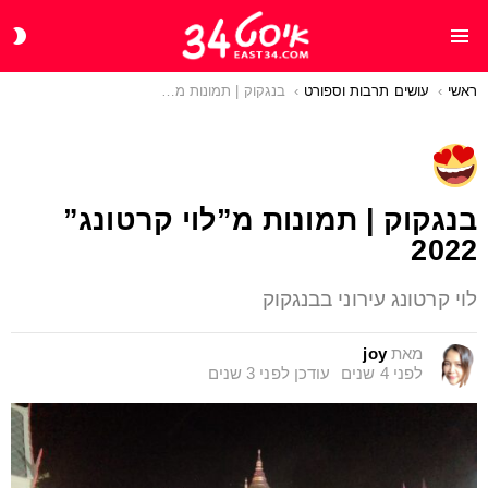
CH
Menu
IN
ראשי
You are here:
עושים תרבות וספורט
בנגקוק | תמונות מ”לוי קרטונג” 2022
בנגקוק | תמונות מ”לוי קרטונג”
2022
לוי קרטונג עירוני בבנגקוק
מאת
joy
לפני 4 שנים
עודכן
לפני 3 שנים