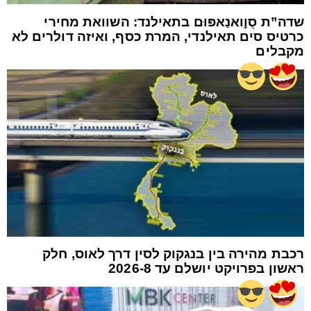
שדה”ת סֻוׇואנַאפּוּם בתאילנד: השוואת מחירי
כרטיס סים תאילנדי, המרת כסף, ואיזה דולרים לא
מקבלים
רכבת מהירה בין בנגקוק לסין דרך לאוס, חלק
ראשון בפרויקט יושלם עד 2026-8