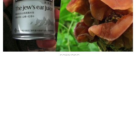
SONY DSC
פחית “מיץ אוזן יהודי” נמכרת במרכזי קניות רבים במזרח
הרחוק
המשקה מיוצר בסין ומופק מפטריות שחורות המכונות גם
“אוזן יהודי”
Chinese hawthorn ,Black wood ear
הטעם הזכיר לי סיידר תפוחים מוזר, עם ריח שבין חומץ
תפוחים לרוטב ספגטי.