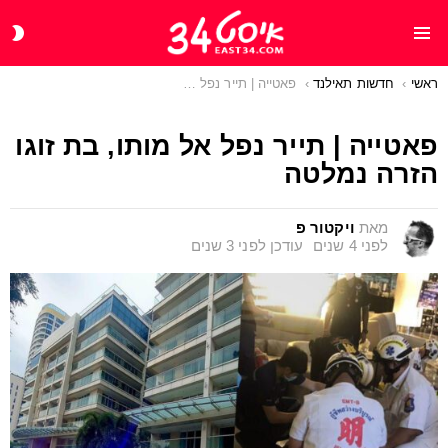
CH
Menu
IN
ראשי
You are here:
חדשות תאילנד
פאטייה | תייר נפל אל מותו, בת זוגו הזרה נמלטה
פאטייה | תייר נפל אל מותו, בת זוגו
הזרה נמלטה
מאת
ויקטור פ
לפני 4 שנים
עודכן
לפני 3 שנים