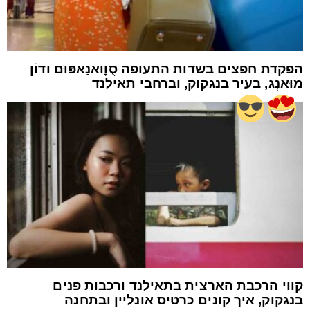
הפקדת חפצים בשדות התעופה סֻוׇואנַאפּוּם ודוֹן
מוּאַנְג, בעיר בנגקוק, וברחבי תאילנד
קווי הרכבת הארצית בתאילנד ורכבות פנים
בנגקוק, איך קונים כרטיס אונליין ובתחנה