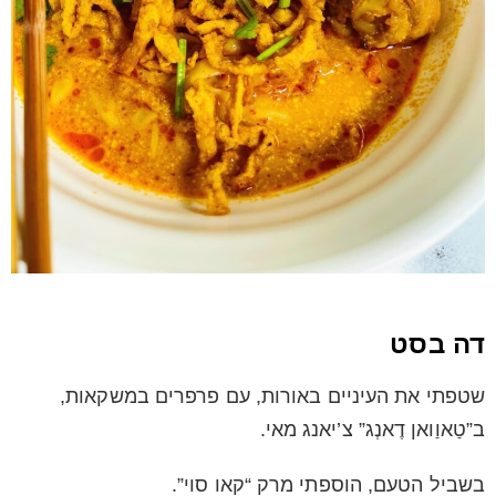
דה בסט
שטפתי את העיניים באורות, עם פרפרים במשקאות,
ב”טַאוַואן דֶאנְג” צ’יאנג מאי.
בשביל הטעם, הוספתי מרק “קאו סוי”.