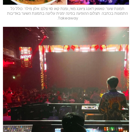
תמונת שער: טאוואן דאנג ציאנג מאי, ומנת קאו סוי צלם: אלון מילר. כולל כל
התמונות בכתבה. תצלום ההופעה בפינה ימנית עליונה בתמונת השער באדיבות
Takeaway.