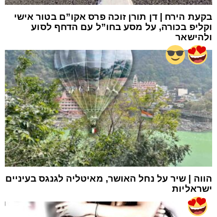
בקעת הירח | דן תורן זוכה פרס אקו”ם בטור אישי
וקליפ בכורה, על מסע בחו”ל עם הדחף לסוע
ולהישאר
הווה | שיר על נחל האושר, מאיטליה לגנגס בעיניים
ישראליות