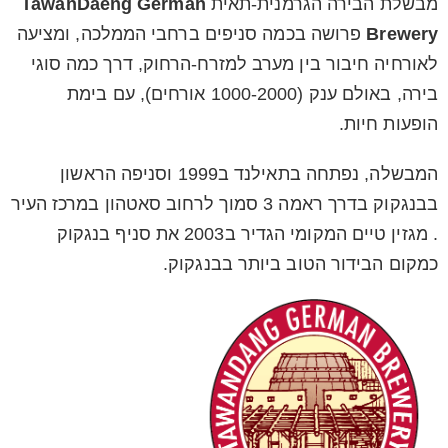
מבשלת הבירה הגרמנית-תאית
TawanDaeng German
Brewery
פרושה בכמה סניפים ברחבי הממלכה, ומציעה
לאורחיה חיבור בין מערב למזרח-הרחוק, דרך כמה סוגי
בירה, באולם ענק (1000-2000 אורחים), עם בימת
הופעות חיות.
המבשלה, נפתחה בתאילנד ב1999 וסניפה הראשון
בבנגקוק בדרך ראמה 3 סמוך לרחוב סאטהון במרכז העיר
. מגזין טיים המקומי הגדיר ב2003 את סניף בנגקוק
כמקום הבידור הטוב ביותר בבנגקוק.