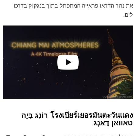
את נהר הדז’או פראייה המתפתל בתוך בנגקוק בדרכו
לים.
โรงเบียร์เยอรมันตะวันแดง רוֹנְג בִּיָה
טַאוַואן דֶאנְג