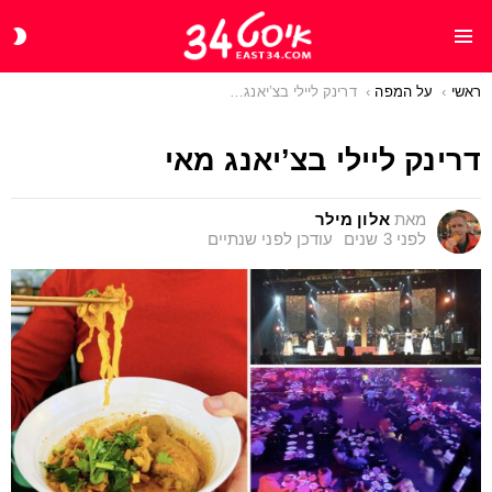
CH
Menu
IN
ראשי
You are here:
על המפה
דרינק ליילי בצ’יאנג מאי
דרינק ליילי בצ’יאנג מאי
מאת
אלון מילר
לפני 3 שנים
עודכן
לפני שנתיים