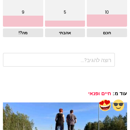
9
5
10
חכם
אהבתי
מה?!
התגובה
כתיבת
שלך
תגובה
*
עוד מ:
חיים ופנאי