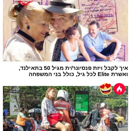
איך לקבל ויזת פנסיונר/ית מגיל 50 בתאילנד,
ואשרת Elite לכל גיל, כולל בני המשפחה