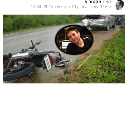
מאת
ויקטור פ
לפני 3 שנים
עודכן
13 בפברואר 2024, 14:44
תצלום המנוח בעיגול במסגרת שחורה. רקע: אילוסטרציה, תאונה בתאילנד
באדיבות love krittaya
בתחילת השנה נהרג בתאונת אופנוע בתאילנד, היזם
והפילנטרופ אלי אוסטרייכר (38) מהקהילה החרדית
בלונדון, וב”בורו פארק” ברוקלין בארה”ב.