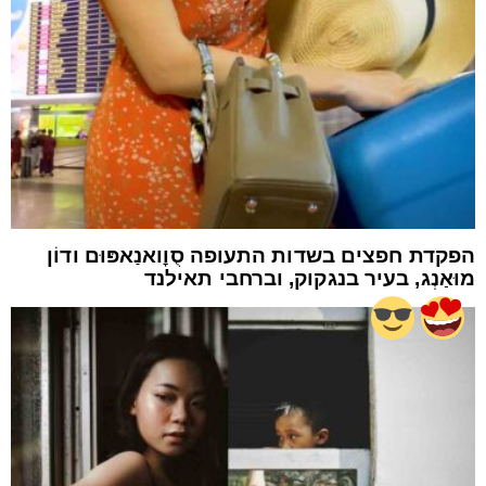
הפקדת חפצים בשדות התעופה סֻוׇואנַאפּוּם ודוֹן
מוּאַנְג, בעיר בנגקוק, וברחבי תאילנד