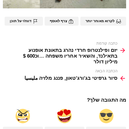
לקרוא מאוחר יותר
צרף לאוסף
דווח/י על תוכן
See
כתבה קודמת
more
יזם ופילנטרופ חרדי נהרג בתאונת אופנוע
בתאילנד, והשאיר אחריו משפחה …וכ600 $
מיליון דולר
הכתבה הבאה
סיור גרפיטי בג’ורג’טאון, פננג מלזיה مليسيا
מה התגובה שלך?