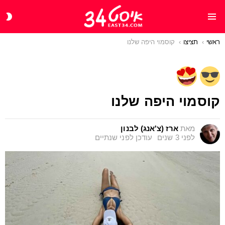
CH
Menu
IN
ראשי
תציצו
You are here:
קוסמוי היפה שלנו
קוסמוי היפה שלנו
מאת
ארז (צ'אנג) לבנון
לפני 3 שנים
עודכן
לפני שנתיים