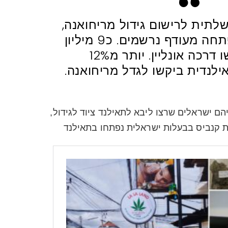
תית לרישום גידול מריחואנה,
קרסה ביום בו נפתחה מעודף נרשמים. כ9 מיליון
בקשות הוגשו דרכה אונליין. יותר מ12%
לנדית ביקשו לגדל מריחואנה.
יהם ישראלים שרצו ליבא לתאילנד ציוד לגידול,
ות קנביס בבעלות ישראלית נפתחו בתאילנד