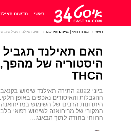
ראשי
חדשות תאילנד
ראשי
You are here:
מזרח רחוקי | עניינים ואירועים
האם תאילנד תגביל שימוש בקנאביס? היסטוריה של מהפ
האם תאילנד תגביל 
היסטוריה של מהפך, 
הTHC
ביוני 2022 התירה תאילנד שימוש ב
ההגבלות והאיסורים נאכפים באופן חלקי.
היתרונות הרבים של השימוש במריחואנה
המקורי של מריחואנה לשימוש רפואי בלבד
הרווחי בחזרה לתוך הבאנג…