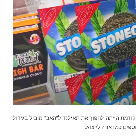
מת הייתה להפוך את תאילנד ל”האב” מוביל בגידול
פים כמו אורז לייצוא.