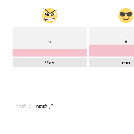
5
8
חכם
מה?!
לפתוח
לסגור