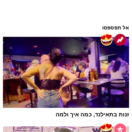
אל תפספסו
זנות בתאילנד, כמה איך ולמה