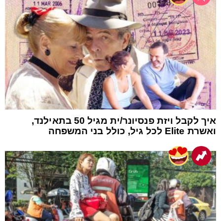
איך לקבל ויזת פנסיונר/ית מגיל 50 בתאילנד,
ואשרת Elite לכל גיל, כולל בני המשפחה