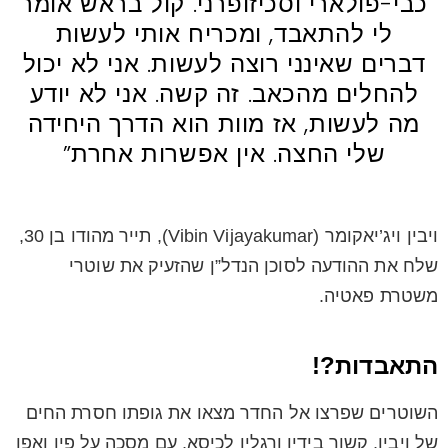
כבי-פולארי וסכיזופרני. קול בראש אומר
לי להתאבד, ומכריח אותי לעשות
דברים שאינני רוצה לעשות. אני לא יכול
להחלים מהכאב. זה קשה. אני לא יודע
מה לעשות, אז מוות הוא הדרך היחידה
שלי החצה. אין אפשרות אחרת”
ויבין ויג’יאקומר (Vibin Vijayakumar), תייר מהודו בן 30,
שלח את ההודעה לסוכן הנדל”ן שהזעיק את שוטרי
משטרת פאטיה.
התאבדות?!
השוטרים שפרצו אל החדר מצאו את גופתו חסרת החים
של ויבין, קשור בידיו ורגליו לכיסא, עם מסכה על פיו ואפו