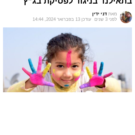
בתאילנד בניגוד לפסיקת בג”ץ
מאת
דני ידין
לפני 3 שנים
עודכן
13 בפברואר 2024, 14:44
חנן ואשתו התאילנדית ילדו במזל טוב ילדים. הם חיים
יחד הרבה שנים ולא רוצים להתחתן. לאחר הלידה