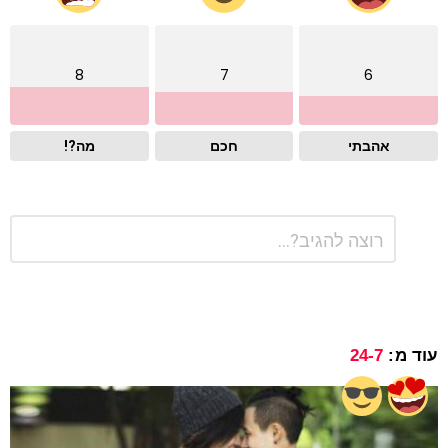
8
7
6
אהבתי
חכם
מה?!
התגובה
כתיבת
שלך
תגובה
*
עוד מ:
24-7