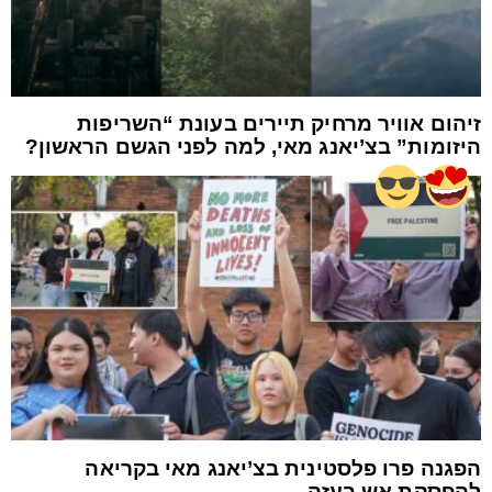
זיהום אוויר מרחיק תיירים בעונת “השריפות
היזומות” בצ’יאנג מאי, למה לפני הגשם הראשון?
הפגנה פרו פלסטינית בצ’יאנג מאי בקריאה
להפסקת אש בעזה