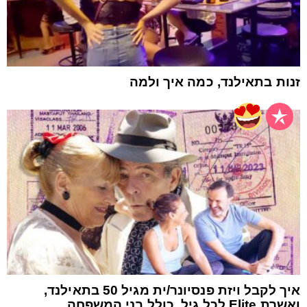
זנות בתאילנד, כמה איך ולמה
איך לקבל ויזת פנסיונר/ית מגיל 50 בתאילנד,
ואשרת Elite לכל גיל, כולל בני המשפחה