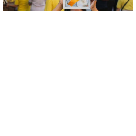
תצלום באדיבות: Thai PBS
קהל גדול הגיע לפארק הזיכרון למלך
ראמה ה9 Rama IX Chalerm
Phrakiat memorial park. לחלוק
כבוד למלך המנוח ביום הזיכרון ה7
לפטירתו.