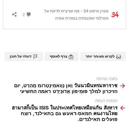
לקרוא מאוחר יותר
צרף לאוסף
דווח/י על תוכן
See
כתבה קודמת
more
วันนวมินทรมหาราช וָאן נַוַואמִינְטַרוֹמ מַהַרַט, יום
הזיכרון למלך פּוּמִיפּוֹן אֲדוּנְיַדֶט ראמה התשיעי
הכתבה הבאה
ฮามาสก็เป็น ISIS ในประเทศไทยเหมือนกัน สังหาร
คนงานไทย חמאס-דאעש גם בתאילנד, רוצח
פועלים תאילנדים.