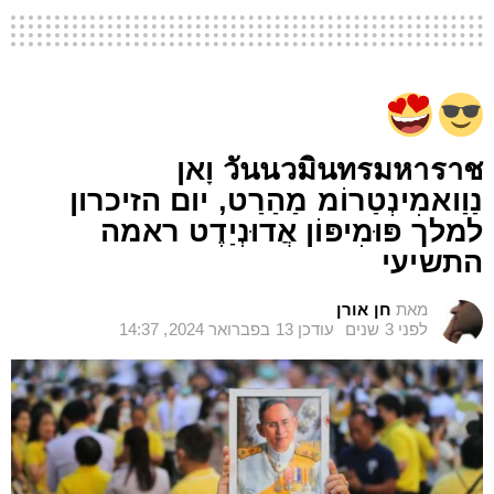
วันนวมินทรมหาราช וָאן
נַוַואמִינְטַרוֹמ מַהַרַט, יום הזיכרון
למלך פּוּמִיפּוֹן אֲדוּנְיַדֶט ראמה
התשיעי
מאת
חן אורן
לפני 3 שנים
עודכן
13 בפברואר 2024, 14:37