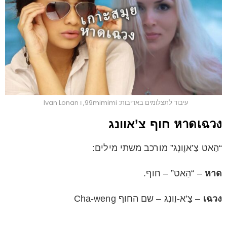
עיבוד לתצלומים באדיבות: 99mimimi, ו Ivan Lonan
หาดเฉวง חוף צ’אוונג
“הַאט צַ’אוֶונְג” מורכב משתי מילים:
หาด
– “הַאט” – חוף.
เฉวง
– צַ’א-וֶונְג – שם החוף Cha-weng