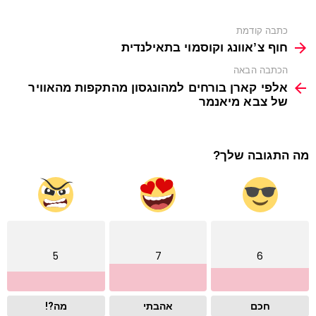
See
כתבה קודמת
more
חוף צ’אוונג וקוסמוי בתאילנדית
הכתבה הבאה
אלפי קארן בורחים למהונגסון מהתקפות מהאוויר
של צבא מיאנמר
מה התגובה שלך?
5
7
6
חכם
אהבתי
מה?!