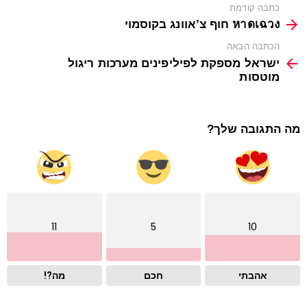
See
כתבה קודמת
more
หาดเฉวง חוף צ’אוונג בקוסמוי
הכתבה הבאה
ישראל מספקת לפיליפינים מערכות ריגול
מוטסות
מה התגובה שלך?
11
5
10
אהבתי
חכם
מה?!