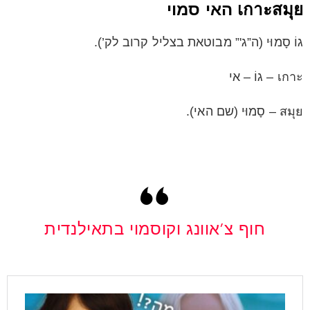
เกาะสมุย האי סמוי
גוֹ סָמוּי (ה”ג'” מבוטאת בצליל קרוב לק’).
เกาะ – גוֹ – אי
สมุย – סָמוּי (שם האי).
חוף צ’אוונג וקוסמוי בתאילנדית