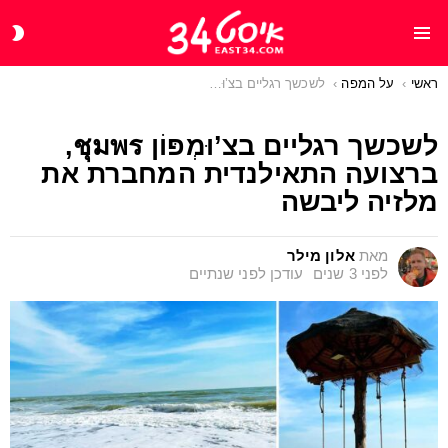
CH
Menu
IN
ראשי
You are here:
על המפה
לשכשך רגליים בצ’וּמְפּוֹן ชุมพร, ברצועה התאילנדית המחברת את מלזיה ליבשה
לשכשך רגליים בצ’וּמְפּוֹן ชุมพร,
ברצועה התאילנדית המחברת את
מלזיה ליבשה
מאת
אלון מילר
לפני 3 שנים
עודכן
לפני שנתיים