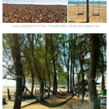
חוף צ'ומפון דרום תאילנד. צלם אלון מילר, כולל כל התצלומים בכתבה