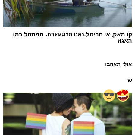
קו מאק, אי הביטל-נאט เกาะหมาก ממסטל כמו
האגוז
אולי תאהבו
ש