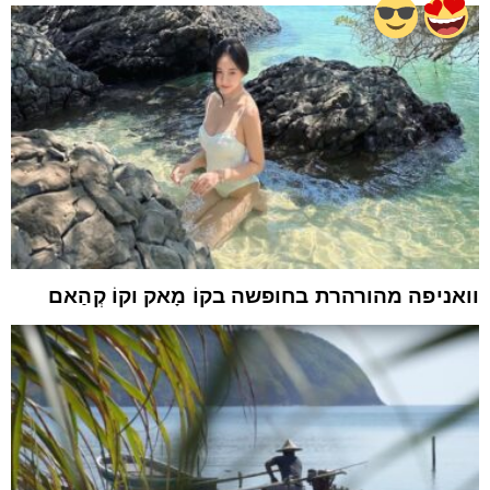
וואניפה מהורהרת בחופשה בקוֹ מָאק וקוֹ קְהַאם