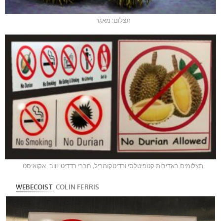
תצלום: מאגר
תצלומים באדיבות קטפיטלסי ורדיטקומריל, חברי רדדיט. וווב-אקואיסט