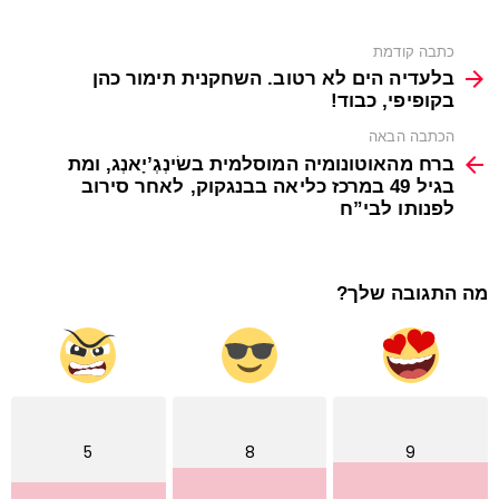
See
כתבה קודמת
more
בלעדיה הים לא רטוב. השחקנית תימור כהן
בקופיפי, כבוד!
הכתבה הבאה
ברח מהאוטונומיה המוסלמית בשׂינְגְ’יָאנְג, ומת
בגיל 49 במרכז כליאה בבנגקוק, לאחר סירוב
לפנותו לבי”ח
מה התגובה שלך?
5
8
9