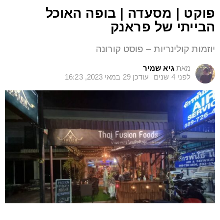
פוקט | מסעדה | בופה האוכל
הבייתי של פראנק
יוזמות קולינריות – פוסט קורונה
מאת
גיא שמיר
לפני 4 שנים
עודכן
29 במאי 2023, 16:23