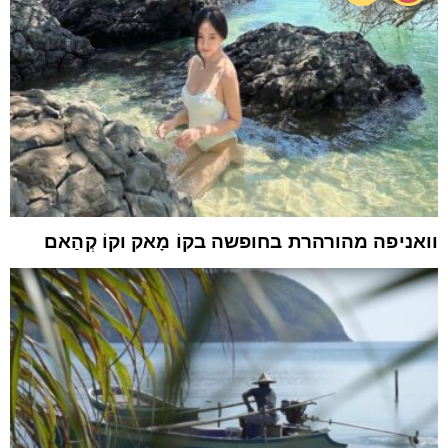
וואניפה מהורהרת בחופשה בקוֹ מָאק וקוֹ קְהַאם