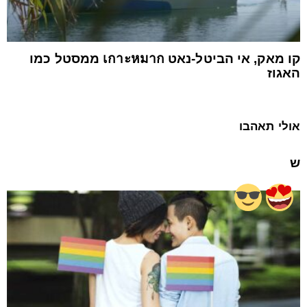
קו מאק, אי הביטל-נאט เกาะหมาก ממסטל כמו
האגוז
אולי תאהבו
ש