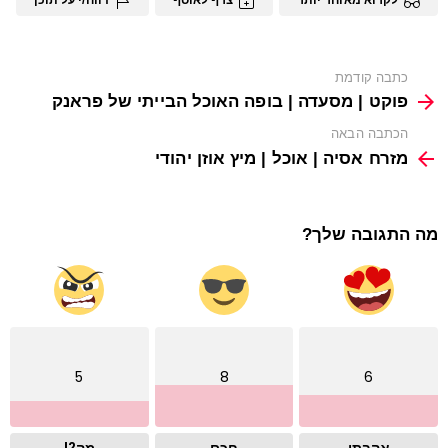
See
כתבה קודמת
more
פוקט | מסעדה | בופה האוכל הבייתי של פראנק
הכתבה הבאה
מזרח אסיה | אוכל | מיץ אוזן יהודי
מה התגובה שלך?
5
8
6
אהבתי
חכם
מה?!