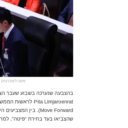
פיטה לימג’רנרט 
Pita Limjaroenrat 
שהצביאו בעד בחירת “פיטה”, למר