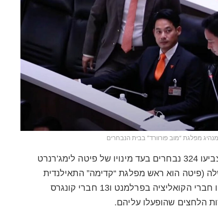
מנהיג מפלגת “מוב פורוורד” בבית הנבחרים
בהצבעה שנערכה בשבוע שעבר הצביעו 324 נבחרים בעד מינויו של פיטה לימג’רנרט
לראשות הממשלה (פיטה הוא ראש מפלגת “קדימה” התאילנדית
Move Forward). בין המצביעים היו חברי הקואליציה בפרלמנט ו13 חברי קונגרס
ות הלחצים שהופעלו עליהם.