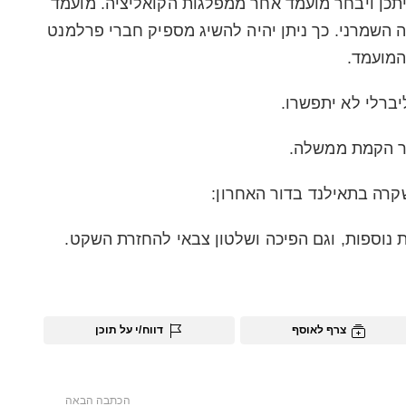
יתכן ויבחר מועמד אחר ממפלגות הקואליציה. מועמד
השמרני. כך ניתן יהיה להשיג מספיק חברי פרלמנט
המועמד.
יברלי לא יתפשרו.
שר הקמת ממשלה.
רה בתאילנד בדור האחרון:
 נוספות, וגם הפיכה ושלטון צבאי להחזרת השקט.
צרף לאוסף
דווח/י על תוכן
הכתבה הבאה