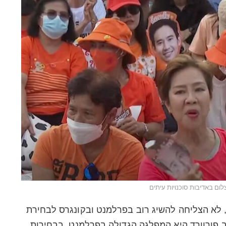
ום באדיבות סוכנויות עיתים
Move  הליברלית, לא הצליחה להשיג רוב בפרלמנט ובקונגרס לבחירת
פורוורד היא המפלגה הגדולה בפרלמנט. בבחירות